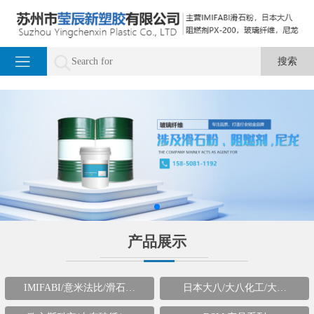
产品展示
IMIFABI/意米法比/滑石…
日本大八/大八化工/大…